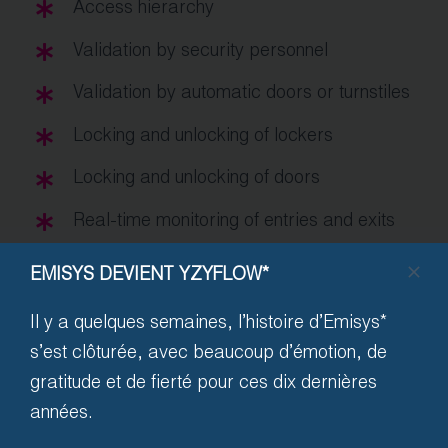
Access hierarchy
Validation by security personnel
Validation by automatic doors or turnstiles
Locking and unlocking of lockers
Locking and unlocking of doors
Real-time monitoring of entries and exits
Integrations
EMISYS DEVIENT YZYFLOW*
Ticketing* (Tickets* or third-party
Il y a quelques semaines, l’histoire d’Emisys*
application)
s’est clôturée, avec beaucoup d’émotion, de
gratitude et de fierté pour ces dix dernières
années.