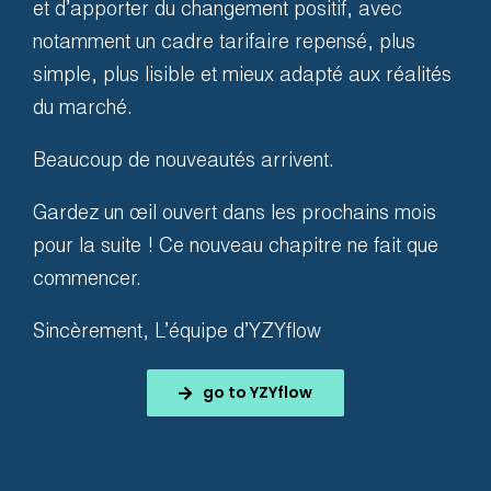
et d’apporter du changement positif, avec
notamment un cadre tarifaire repensé, plus
simple, plus lisible et mieux adapté aux réalités
du marché.
Festivals
Beaucoup de nouveautés arrivent.
Gardez un œil ouvert dans les prochains mois
From small concerts to massive
pour la suite ! Ce nouveau chapitre ne fait que
events
commencer.
Sincèrement, L’équipe d’YZYflow
go to YZYflow