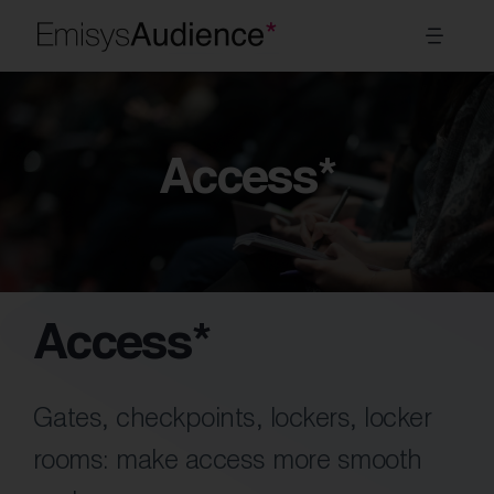
Skip
Toggl
to
Navig
content
Systems
Access*
Sectors
Modules
About Us
Access*
EN
Gates, checkpoints, lockers, locker
rooms: make access more smooth