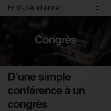
Passer
Toggl
au
Navig
contenu
Systèmes
Congrès
Secteurs
Modules
À propos
D’une simple
FR
conférence à un
congrès