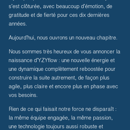
s’est clôturée, avec beaucoup d’émotion, de
Au-delà de l’aspect technique,
gratitude et de fierté pour ces dix dernières
les solutions Audience ont été
années.
conçues par des professionnels
Aujourd’hui, nous ouvrons un nouveau chapitre.
de l’événement et du monde
financier. Nous partageons au
Nous sommes très heureux de vous annoncer la
moins une passion.
naissance d’YZYflow : une nouvelle énergie et
une dynamique complètement reboostée pour
Avec vous, nous faisons face à
construire la suite autrement, de façon plus
ces trois défis : gérer les
agile, plus claire et encore plus en phase avec
personnes, la logistique et la
vos besoins.
trésorerie.
Rien de ce qui faisait notre force ne disparaît :
la même équipe engagée, la même passion,
une technologie toujours aussi robuste et