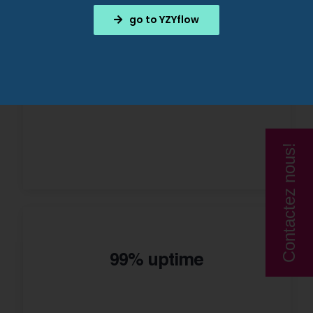
go to YZYflow
Contactez nous!
99% uptime