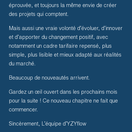
éprouvée, et toujours la même envie de créer
des projets qui comptent.
Mais aussi une vraie volonté d’évoluer, d’innover
et d’apporter du changement positif, avec
Équipe
notamment un cadre tarifaire repensé, plus
simple, plus lisible et mieux adapté aux réalités
du marché.
Nos solutions sont toujours
Beaucoup de nouveautés arrivent.
accompagnées d’un support
dédié. Nous développons, nous
Gardez un œil ouvert dans les prochains mois
vous formons et nous vous
pour la suite ! Ce nouveau chapitre ne fait que
accompagnons sur le terrain.
commencer.
Afin que vous puissiez profiter
Sincèrement, L’équipe d’YZYflow
au mieux de votre solution.