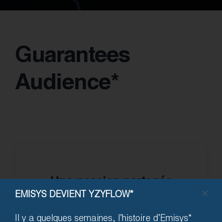
Guarantees
Audience*
Une passion partagée
EMISYS DEVIENT YZYFLOW*
pour l’événement
Il y a quelques semaines, l’histoire d’Emisys*