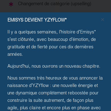
Changement de catégorie (upselling)
Paiement par carte de crédit, Paypal,
EMISYS DEVIENT YZYFLOW*
Apple Pay, Bancontact, Payconiq,
Maestro
Il y a quelques semaines, l’histoire d’Emisys*
s’est clôturée, avec beaucoup d’émotion, de
gratitude et de fierté pour ces dix dernières
années.
Aujourd’hui, nous ouvrons un nouveau chapitre.
Nous sommes très heureux de vous annoncer la
Dernières nouvelles
naissance d’YZYflow : une nouvelle énergie et
une dynamique complètement reboostée pour
d’Audience
*
construire la suite autrement, de façon plus
agile, plus claire et encore plus en phase avec