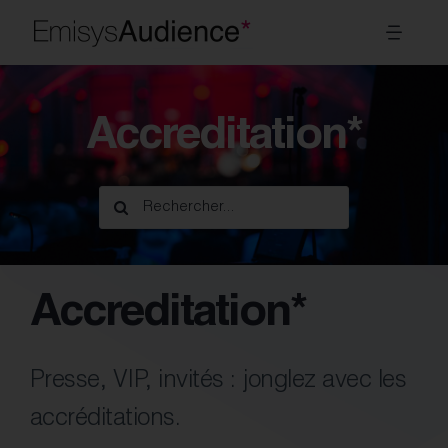
Passer
Toggl
au
Navig
contenu
Systèmes
Accreditation*
Secteurs
Rechercher:
Modules
À propos
Accreditation*
FR
Presse, VIP, invités : jonglez avec les
accréditations.