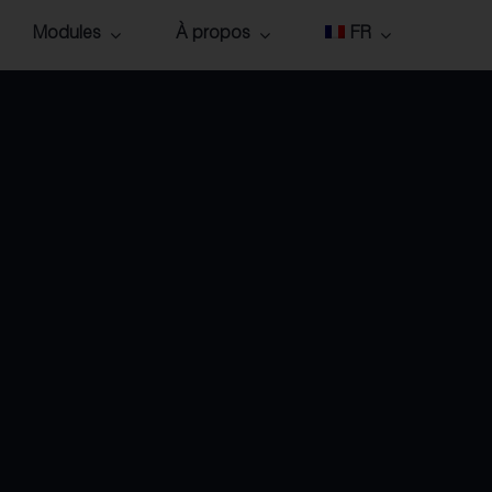
Modules
À propos
FR
tifs
Access
Nos équipes
Accreditation
Notre matériel
Cockpit
Nous rejoindre
hèmes
Event App
Nos atouts
es
Experience
Garanties
e
Members
Contact