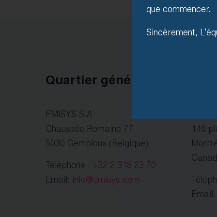
que commencer.
Sincèrement, L’éq
Quartier général
Amé
EMISYS S.A
EMISY
Chaussée Romaine 77
146 pl
5030 Gembloux (Belgique)
Montr
Cana
Téléphone :
+32 2 318 23 70
Email:
info@emisys.com
Télép
Email