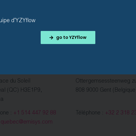
uipe d’YZYflow
go to YZYflow
rique du Nord
Flandres
S INC.
EMISYS Flanders
ace du Soleil
Ottergemsessteenweg zu
éal (QC) H3E1P9,
808 9000 Gent (Belgique
da
hone :
+1 514 447 92 88
Téléphone :
+32 2 318 2
:
quebec@emisys.com