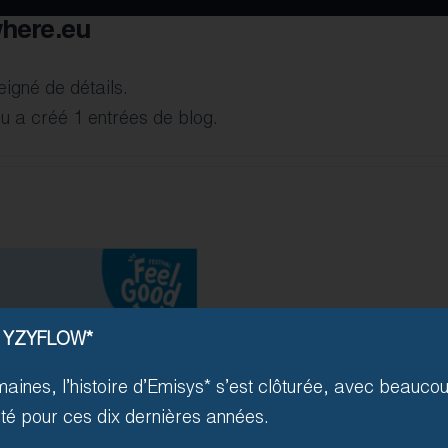
here.eu
igné de détails.
 a créé 1 entrées de blog.
 YZYFLOW*
maines, l’histoire d’Emisys* s’est clôturée, avec beauco
erté pour ces dix dernières années.