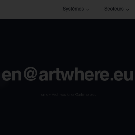
Systèmes
Secteurs
Audience* Event
Club spor
Audience* Congress
Congrès
Audience* Sport
Festivals
en@artwhere.eu
Audience* Venues
Parc à t
Home
»
Archives for en@artwhere.eu
Séminair
Tourism