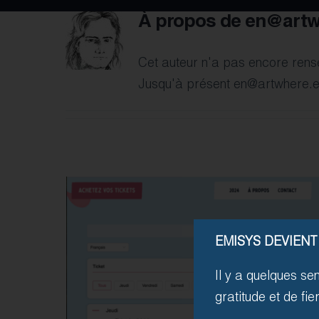
À propos de
en@artw
Cet auteur n'a pas encore rense
Jusqu'à présent en@artwhere.eu
EMISYS DEVIENT
Il y a quelques se
gratitude et de fi