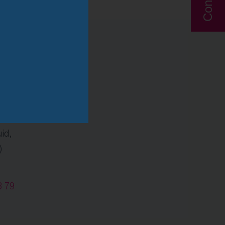
id,
)
3 79