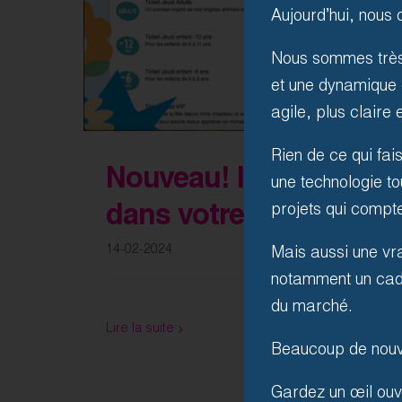
Aujourd’hui, nous
Nous sommes très 
et une dynamique 
agile, plus claire
Rien de ce qui fa
Nouveau! Intégrez notre
une technologie to
projets qui compte
dans votre site web!
14-02-2024
Mais aussi une vra
notamment un cadre
du marché.
Lire la suite
Beaucoup de nouv
Gardez un œil ouve