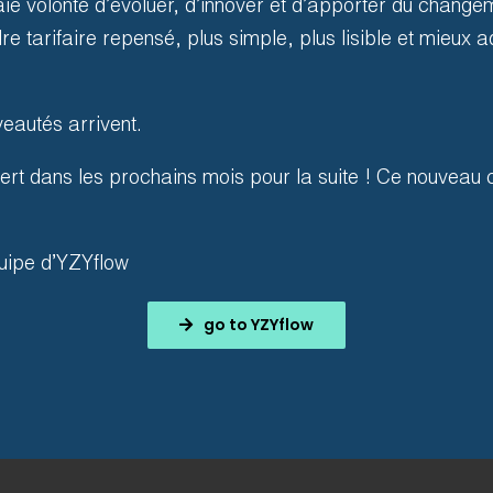
kunnen opwaarderen, hun sald
ie volonté d’évoluer, d’innover et d’apporter du changem
betalingsgeschiedenis kunnen 
 tarifaire repensé, plus simple, plus lisible et mieux a
eautés arrivent.
rt dans les prochains mois pour la suite ! Ce nouveau c
uipe d’YZYflow
nd wordt aangepast aan de
go to YZYflow
lingen, garandeert
eschikt zijn voor elk
ceerde technologie kunnen we
ereiding garanderen.