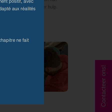
o kunnen controleren en hun
ent positif, avec
inzien, allemaal zonder hulp.
dapté aux réalités
hapitre ne fait
Contacteer ons!