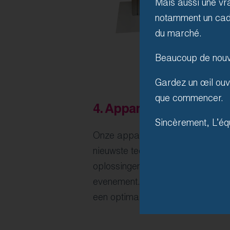
Mais aussi une vra
notamment un cadre
du marché.
Beaucoup de nouv
Gardez un œil ouve
que commencer.
4.
Apparatuur op maat
Sincèrement, L’éq
Onze apparatuur, die voortdure
nieuwste technologische ontwikke
oplossingen op maat die perfect g
evenement. Dankzij deze geavan
een optimale, persoonlijke voorb