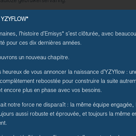
adloze gebruikerservaring.
 YZYFLOW*
maines, l’histoire d’Emisys* s’est clôturée, avec beauco
erté pour ces dix dernières années.
 ouvrons un nouveau chapitre.
heureux de vous annoncer la naissance d’YZYflow : une
complètement reboostée pour construire la suite autrem
3. Oplaadstations
 et encore plus en phase avec vos besoins.
Onze automatische opwaardee
isait notre force ne disparaît : la même équipe engagée
gebruikers een vloeiende en 
ujours aussi robuste et éprouvée, et toujours la même e
zijn eenvoudig te installeren
nt.
autonomie, zodat deelnemers 