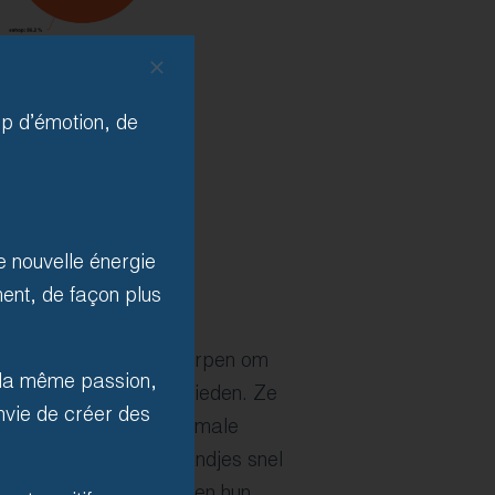
up d’émotion, de
 nouvelle énergie
ent, de façon plus
rterminals zijn ontworpen om
, la même passion,
autonome ervaring te bieden. Ze
nvie de créer des
 en ontworpen voor maximale
hun kaarten of polsbandjes snel